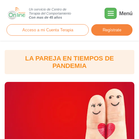
Un servicio de Centro de
Menú
Terapia del Comportamiento
Con mas de 45 años
Acceso a mi Cuenta Terapia
Regístrate
LA PAREJA EN TIEMPOS DE
PANDEMIA