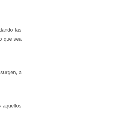
idando las
ro que sea
 surgen, a
s aquellos