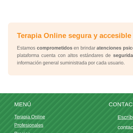
Terapia Online segura y accesible
Estamos
comprometidos
en brindar
atenciones psic
plataforma cuenta con altos estándares de
segurida
información general suministrada por cada usuario.
MENÚ
CONTAC
Terapia Online
Escríb
Profesionales
conta