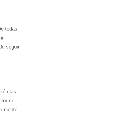
De todas
mi
de seguir
bién las
nforme,
cimiento