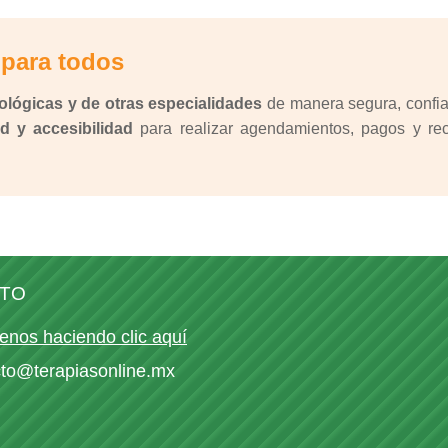
 para todos
ológicas y de otras especialidades
de manera segura, confiab
d y accesibilidad
para realizar agendamientos, pagos y reci
TO
enos haciendo clic aquí
cto@terapiasonline.mx