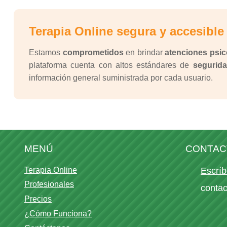
Terapia Online segura y accesible
Estamos
comprometidos
en brindar
atenciones psic
plataforma cuenta con altos estándares de
segurida
información general suministrada por cada usuario.
MENÚ
CONTAC
Terapia Online
Escríb
Profesionales
conta
Precios
¿Cómo Funciona?