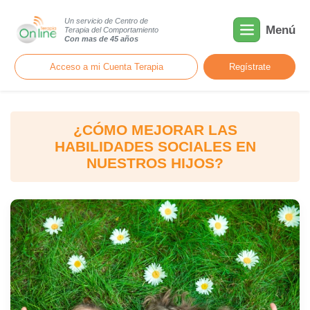
Un servicio de Centro de
Menú
Terapia del Comportamiento
Con mas de 45 años
Acceso a mi Cuenta Terapia
Regístrate
¿CÓMO MEJORAR LAS
HABILIDADES SOCIALES EN
NUESTROS HIJOS?