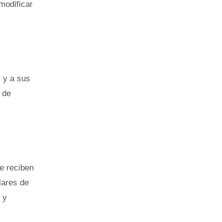
modificar
r y a sus
 de
e reciben
lares de
 y