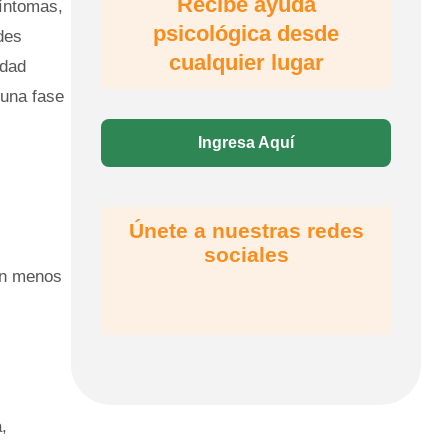
Recibe ayuda
síntomas,
psicológica desde
des
cualquier lugar
idad
 una fase
Ingresa Aquí
Únete a nuestras redes
sociales
on menos
,