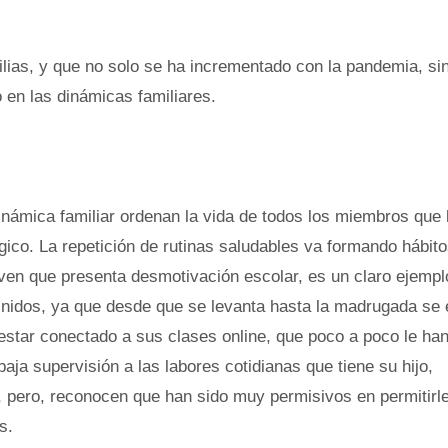
milias, y que no solo se ha incrementado con la pandemia, si
en las dinámicas familiares.
 dinámica familiar ordenan la vida de todos los miembros que 
ico. La repetición de rutinas saludables va formando hábito
joven que presenta desmotivación escolar, es un claro ejemp
definidos, ya que desde que se levanta hasta la madrugada se
estar conectado a sus clases online, que poco a poco le ha
baja supervisión a las labores cotidianas que tiene su hijo,
pero, reconocen que han sido muy permisivos en permitirl
s.