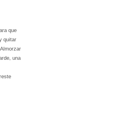
para que
 quitar
 Almorzar
tarde, una
reste