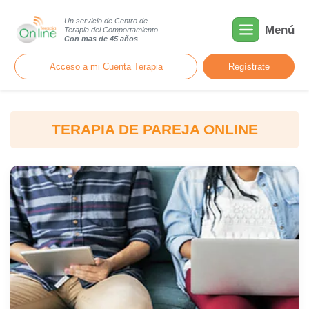
Un servicio de Centro de
Menú
Terapia del Comportamiento
Con mas de 45 años
Acceso a mi Cuenta Terapia
Regístrate
TERAPIA DE PAREJA ONLINE