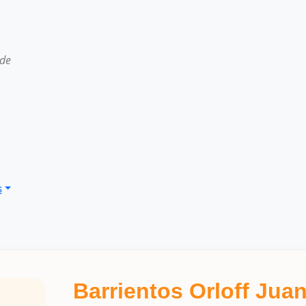
 de
s
Barrientos Orloff Jua