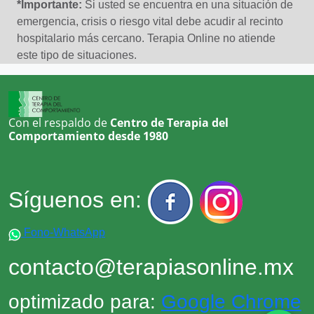
*Importante:
Si usted se encuentra en una situación de
DepresiÃ³n
emergencia, crisis o riesgo vital debe acudir al recinto
DepresiÃ³n Postparto
hospitalario más cercano. Terapia Online no atiende
DesÃ¡nimo
este tipo de situaciones.
Dificultad en las relaciones interpersonales
Duelo
Con el respaldo de
Centro de Terapia del
EstrÃ©s
Comportamiento desde 1980
EstrÃ©s agudo
EstrÃ©s postraumÃ¡tico
Fobia social
Síguenos en:
FrustraciÃ³n
GÃ©nero e identidad
Fono-WhatsApp
Insomnio
contacto@terapiasonline.mx
Irritabilidad
Manejo de conflictos
optimizado para:
Google Chrome
Miedo