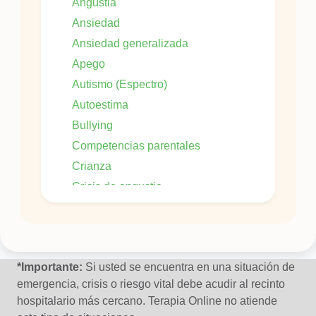
Angustia
Ansiedad
Ansiedad generalizada
Apego
Autismo (Espectro)
Autoestima
Bullying
Competencias parentales
Crianza
Crisis de angustia
Crisis de Identidad
Dificultad en las relaciones interpersonales
Fobia social
*Importante:
Si usted se encuentra en una situación de
emergencia, crisis o riesgo vital debe acudir al recinto
Impulsividad
hospitalario más cercano. Terapia Online no atiende
Irritabilidad