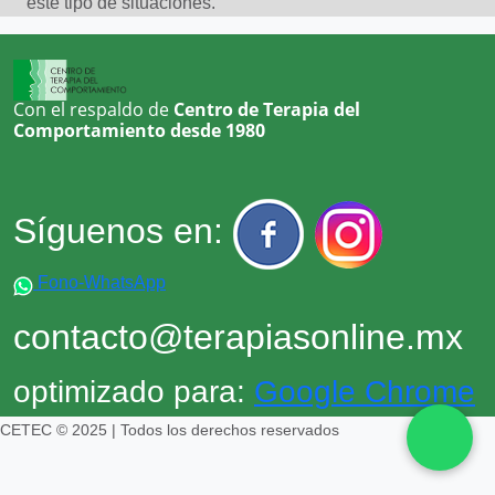
este tipo de situaciones.
Miedo
Obsesiones â compulsiones
Pataletas
Con el respaldo de
Centro de Terapia del
Problemas conductuales
Comportamiento desde 1980
Problemas de autocontrol
Problemas en las relaciones sociales
Problemas familiares
Síguenos en:
Temor
Timidez
Fono-WhatsApp
Violencia intrafamiliar
contacto@terapiasonline.mx
optimizado para:
Google Chrome
CETEC © 2025 | Todos los derechos reservados