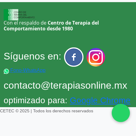
Problemas de asertividad
Trastorno postraumÃ¡tico
Con el respaldo de
Centro de Terapia del
Trastornos Del Animo En General
Comportamiento desde 1980
Tristeza, pena
Síguenos en:
Fono-WhatsApp
contacto@terapiasonline.mx
optimizado para:
Google Chrome
CETEC © 2025 | Todos los derechos reservados