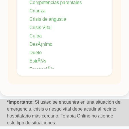
Competencias parentales
Crianza
Crisis de angustia
Crisis Vital
Culpa
DesÃ¡nimo
Duelo
EstrÃ©s
FrustraciÃ³n
Irritabilidad
Manejo de conflictos
Miedo
*Importante:
Si usted se encuentra en una situación de
MotivaciÃ³n
emergencia, crisis o riesgo vital debe acudir al recinto
OrientaciÃ³n Vocacional
hospitalario más cercano. Terapia Online no atiende
Pataletas
este tipo de situaciones.
Pesimismo