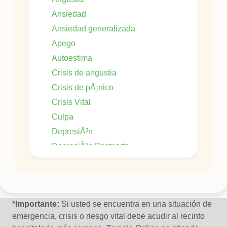
Ansiedad
Ansiedad generalizada
Apego
Autoestima
Crisis de angustia
Crisis de pÃ¡nico
Crisis Vital
Culpa
DepresiÃ³n
DepresiÃ³n Postparto
DesÃ¡nimo
Dificultad en las relaciones interpersonales
Duelo
*Importante:
Si usted se encuentra en una situación de
emergencia, crisis o riesgo vital debe acudir al recinto
EstrÃ©s