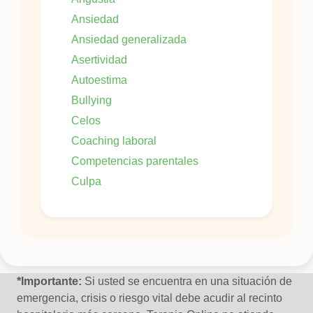
Ansiedad
Ansiedad generalizada
Asertividad
Autoestima
Bullying
Celos
Coaching laboral
Competencias parentales
Culpa
Dificultad en las relaciones interpersonales
Duelo
Fobia
Irritabilidad
*Importante:
Si usted se encuentra en una situación de
emergencia, crisis o riesgo vital debe acudir al recinto
Manejo de conflictos