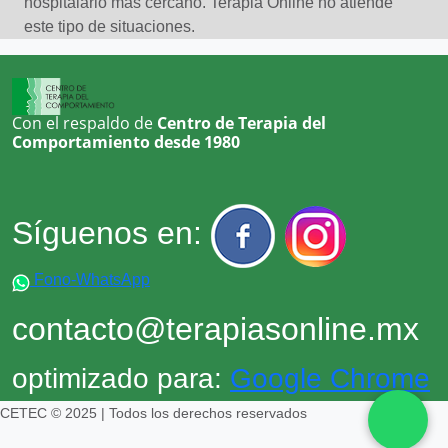
hospitalario más cercano. Terapia Online no atiende
Personalidad
este tipo de situaciones.
Pesimismo
Problemas conductuales
Problemas de pareja
Con el respaldo de
Centro de Terapia del
Trastornos Del Animo En General
Comportamiento desde 1980
Trauma
Tristeza, pena
Síguenos en:
Fono-WhatsApp
contacto@terapiasonline.mx
optimizado para:
Google Chrome
CETEC © 2025 | Todos los derechos reservados