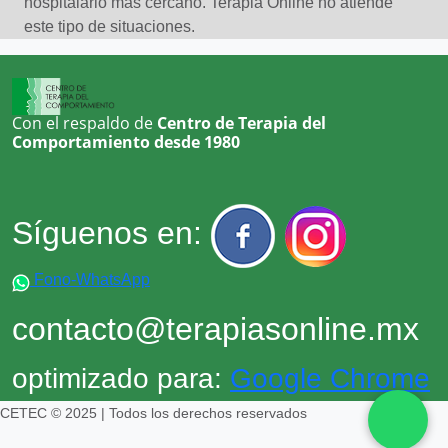
hospitalario más cercano. Terapia Online no atiende
Trastornos Del Animo En General
este tipo de situaciones.
Tristeza, pena
Con el respaldo de
Centro de Terapia del
Comportamiento desde 1980
Síguenos en:
Fono-WhatsApp
contacto@terapiasonline.mx
optimizado para:
Google Chrome
CETEC © 2025 | Todos los derechos reservados