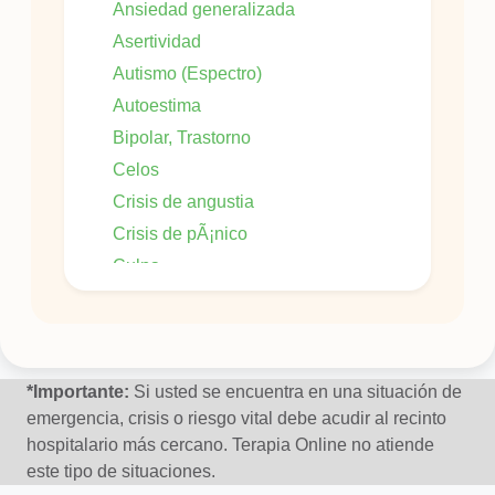
Ansiedad generalizada
Asertividad
Autismo (Espectro)
Autoestima
Bipolar, Trastorno
Celos
Crisis de angustia
Crisis de pÃ¡nico
Culpa
DÃ©ficit de atenciÃ³n
DepresiÃ³n
DepresiÃ³n Postparto
*Importante:
Si usted se encuentra en una situación de
DesÃ¡nimo
emergencia, crisis o riesgo vital debe acudir al recinto
hospitalario más cercano. Terapia Online no atiende
Dificultad en las relaciones interpersonales
este tipo de situaciones.
Dificultades de concentraciÃ³n