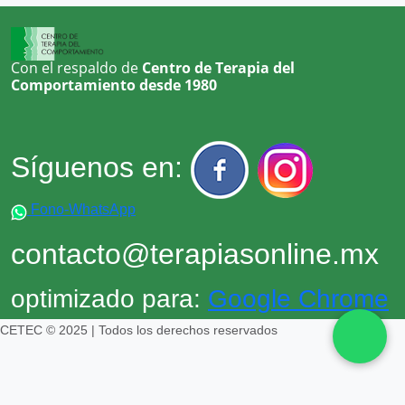
Duelo
EstrÃ©s
Con el respaldo de
Centro de Terapia del
Fobia
Comportamiento desde 1980
Fobia social
Impulsividad
Infidelidad
Síguenos en:
Insomnio
Irritabilidad
Fono-WhatsApp
Manejo de conflictos
contacto@terapiasonline.mx
Miedo
MotivaciÃ³n
optimizado para:
Google Chrome
Negativismo
CETEC © 2025 | Todos los derechos reservados
Obsesiones â compulsiones
Optimismo
PÃ¡nico