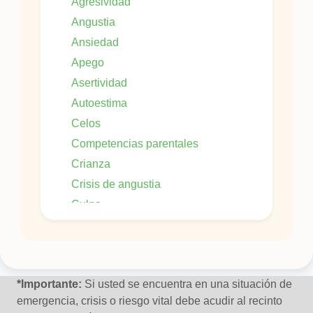
Agresividad
Angustia
Ansiedad
Apego
Asertividad
Autoestima
Celos
Competencias parentales
Crianza
Crisis de angustia
Culpa
Dificultad en las relaciones interpersonales
Duelo
Impulsividad
*Importante:
Si usted se encuentra en una situación de
emergencia, crisis o riesgo vital debe acudir al recinto
Infidelidad