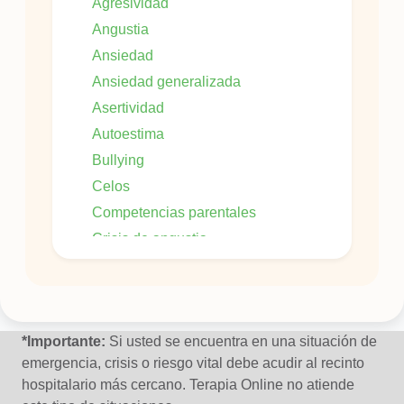
Agresividad
Angustia
Ansiedad
Ansiedad generalizada
Asertividad
Autoestima
Bullying
Celos
Competencias parentales
Crisis de angustia
Crisis Vital
Culpa
Dificultad en las relaciones interpersonales
*Importante:
Si usted se encuentra en una situación de
emergencia, crisis o riesgo vital debe acudir al recinto
Duelo
hospitalario más cercano. Terapia Online no atiende
Fobia social