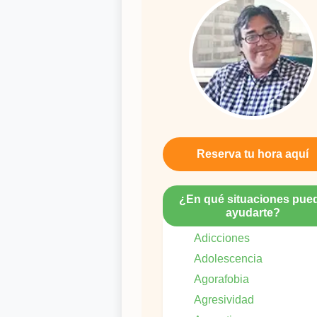
Reserva tu hora aquí
¿En qué situaciones pue
ayudarte?
Adicciones
Adolescencia
Agorafobia
Agresividad