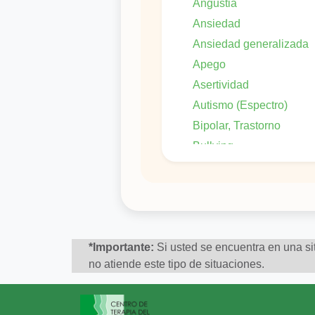
Angustia
Ansiedad
Ansiedad generalizada
Apego
Asertividad
Autismo (Espectro)
Bipolar, Trastorno
Bullying
Celos
Crisis de angustia
Crisis de Identidad
Crisis Vital
*Importante:
Si usted se encuentra en una sit
Culpa
no atiende este tipo de situaciones.
Dificultad en las relaciones
interpersonales