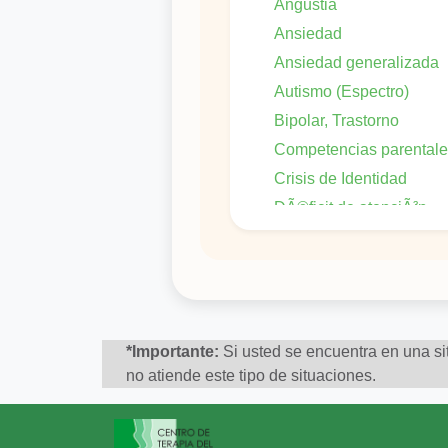
Angustia
Ansiedad
Ansiedad generalizada
Autismo (Espectro)
Bipolar, Trastorno
Competencias parental
Crisis de Identidad
DÃ©ficit de atenciÃ³n
DepresiÃ³n
DepresiÃ³n Postparto
Dificultad en las relaciones
interpersonales
*Importante:
Si usted se encuentra en una sit
no atiende este tipo de situaciones.
Dificultades de concentraciÃ
Duelo
EstrÃ©s