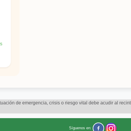
es
uación de emergencia, crisis o riesgo vital debe acudir al recin
³n
Síguenos en: