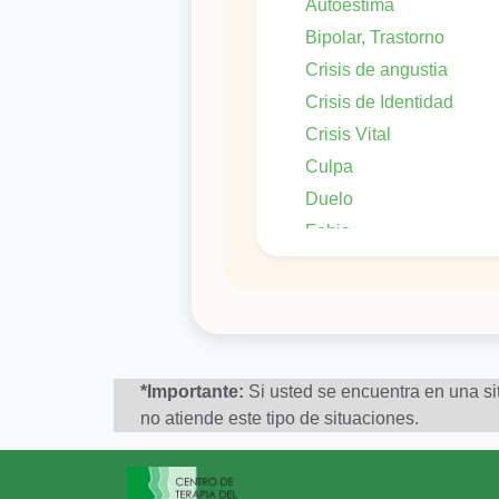
Autoestima
Bipolar, Trastorno
Crisis de angustia
Crisis de Identidad
Crisis Vital
Culpa
Duelo
Fobia
Fobia social
Impulsividad
Insomnio
Irritabilidad
*Importante:
Si usted se encuentra en una sit
Miedo
no atiende este tipo de situaciones.
Negativismo
Obsesiones â compulsi
Optimismo