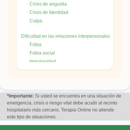
Crisis de angustia
Crisis de Identidad
Culpa
Dificultad en las relaciones interpersonales
Fobia
Fobia social
Impulsividad
Insomnio
Irritabilidad
Obsesiones â compulsiones
Personalidad
*Importante:
Si usted se encuentra en una situación de
emergencia, crisis o riesgo vital debe acudir al recinto
Problemas de autocontrol
hospitalario más cercano. Terapia Online no atiende
Trastornos Del Animo En General
este tipo de situaciones.