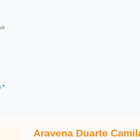
 de
s
Aravena Duarte Cami