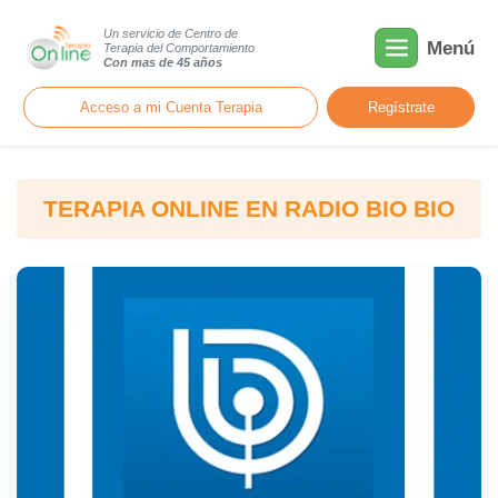
Un servicio de Centro de
Menú
Terapia del Comportamiento
Con mas de 45 años
Acceso a mi Cuenta Terapia
Regístrate
TERAPIA ONLINE EN RADIO BIO BIO