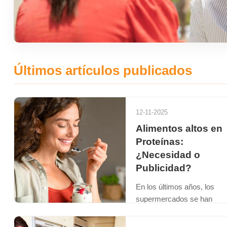
Últimos artículos publicados
12-11-2025
Alimentos altos en
Proteínas:
¿Necesidad o
Publicidad?
En los últimos años, los
supermercados se han
llenado de productos "altos
proteína": yogures, cereale