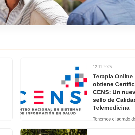
12-11-2025
Terapia Online
obtiene Certifi
CENS: Un nue
sello de Calida
Telemedicina
Tenemos el agrado d
 en
compartir una gran no
s,
Hemos obtenido la