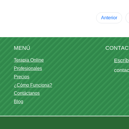
nosotros una oportunidad:
trab...
Anterior
Seguir leyend
MENÚ
CONTAC
Terapia Online
Escríb
Profesionales
conta
Precios
¿Cómo Funciona?
Contáctanos
Blog