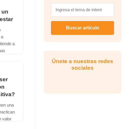
ro
, un
s de
estar
(CE...
Buscar artículo
o
eyendo →
 a
tiende a
nas
estrés. A
Únete a nuestras redes
sociales
eyendo →
ser
on
itiva?
nen una
ractican
 valor
 Una