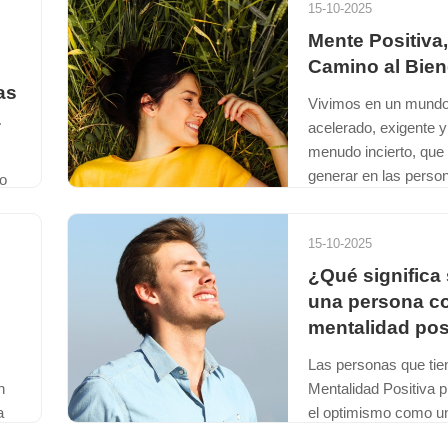
15-10-2025
 e
certificación del Cent
Mente Positiva
Nacional en Sistema
Camino al Bien
Información en Salud 
o →
as
Vivimos en un mund
Seguir l
a
acelerado, exigente y
menudo incierto, que 
generar en las perso
o
estados de tensión o 
s
las demanda...
15-10-2025
as
Seguir l
¿Qué significa 
una persona c
o →
mentalidad pos
Las personas que tie
n
Mentalidad Positiva p
a
el optimismo como un
nte
presente en su vida.