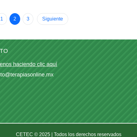
persona podría potenc
...
1
2
3
Siguiente
o →
Seguir l
TO
enos haciendo clic aquí
cto@terapiasonline.mx
CETEC © 2025 | Todos los derechos reservados