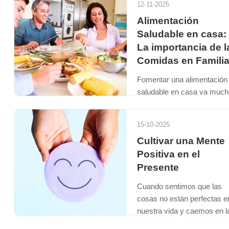
12-11-2025
bebidas, barras energéticas
Alimentación
inc...
Saludable en casa:
Seguir leyend
La importancia de l
Comidas en Famili
Fomentar una alimentación
saludable en casa va much
más allá de elegir alimento
nutritivos. También implica
15-10-2025
ofrecer espacios de comid
Cultivar una Mente
fa...
Positiva en el
Seguir leyend
Presente
Cuando sentimos que las
cosas no están perfectas e
nuestra vida y caemos en l
queja constante, tenemos a